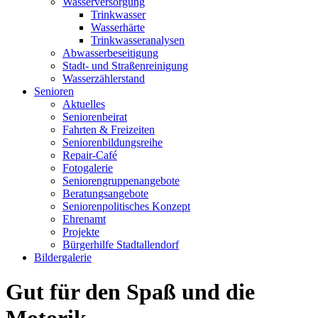
Wasserversorgung
Trinkwasser
Wasserhärte
Trinkwasseranalysen
Abwasserbeseitigung
Stadt- und Straßenreinigung
Wasserzählerstand
Senioren
Aktuelles
Seniorenbeirat
Fahrten & Freizeiten
Seniorenbildungsreihe
Repair-Café
Fotogalerie
Seniorengruppenangebote
Beratungsangebote
Seniorenpolitisches Konzept
Ehrenamt
Projekte
Bürgerhilfe Stadtallendorf
Bildergalerie
Gut für den Spaß und die