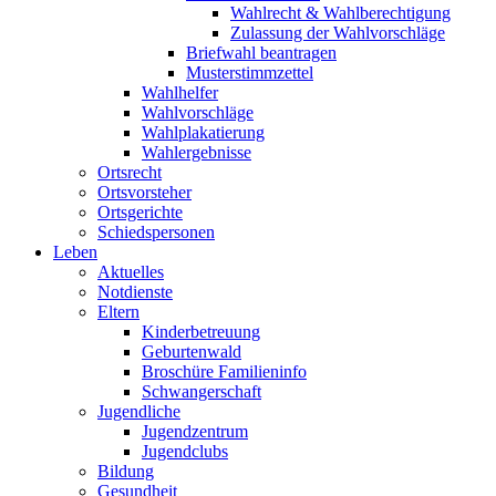
Wahlrecht & Wahlberechtigung
Zulassung der Wahlvorschläge
Briefwahl beantragen
Musterstimmzettel
Wahlhelfer
Wahlvorschläge
Wahlplakatierung
Wahlergebnisse
Ortsrecht
Ortsvorsteher
Ortsgerichte
Schiedspersonen
Leben
Aktuelles
Notdienste
Eltern
Kinderbetreuung
Geburtenwald
Broschüre Familieninfo
Schwangerschaft
Jugendliche
Jugendzentrum
Jugendclubs
Bildung
Gesundheit