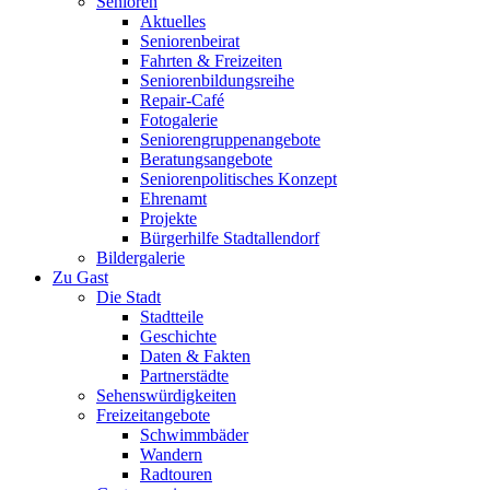
Senioren
Aktuelles
Seniorenbeirat
Fahrten & Freizeiten
Seniorenbildungsreihe
Repair-Café
Fotogalerie
Seniorengruppenangebote
Beratungsangebote
Seniorenpolitisches Konzept
Ehrenamt
Projekte
Bürgerhilfe Stadtallendorf
Bildergalerie
Zu Gast
Die Stadt
Stadtteile
Geschichte
Daten & Fakten
Partnerstädte
Sehenswürdigkeiten
Freizeitangebote
Schwimmbäder
Wandern
Radtouren