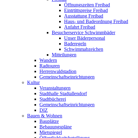
Öffnungszeiten Freibad
Eintrtittspreise Freibad
Ausstattung Freibad
Haus- und Badeordnung Freibad
Anfahrt Freibad
Besucherservice Schwimmbäder
Unser Bäderpersonal
Baderegeln
Schwimmabzeichen
Mitteilungen
Wandern
Radtouren
Herrenwaldstadion
Gemeinschaftseinrichtungen
Kultur
Veranstaltungen
Stadthalle Stadtallendorf
Stadtbücherei
Gemeinschaftseinrichtungen
DIZ
Bauen & Wohnen
Bauplätze
Bebauungspläne
Mietspiegel
Öffentlichkeitsbeteiligung