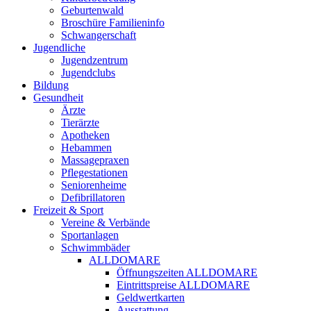
Geburtenwald
Broschüre Familieninfo
Schwangerschaft
Jugendliche
Jugendzentrum
Jugendclubs
Bildung
Gesundheit
Ärzte
Tierärzte
Apotheken
Hebammen
Massagepraxen
Pflegestationen
Seniorenheime
Defibrillatoren
Freizeit & Sport
Vereine & Verbände
Sportanlagen
Schwimmbäder
ALLDOMARE
Öffnungszeiten ALLDOMARE
Eintrittspreise ALLDOMARE
Geldwertkarten
Ausstattung