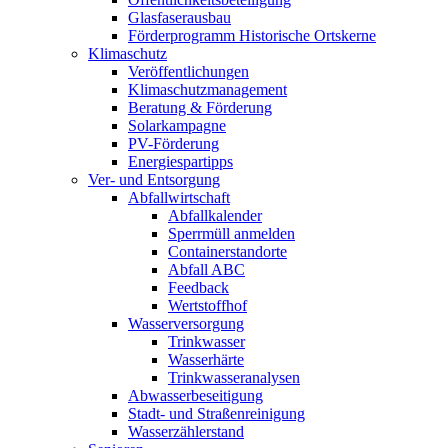
Glasfaserausbau
Förderprogramm Historische Ortskerne
Klimaschutz
Veröffentlichungen
Klimaschutzmanagement
Beratung & Förderung
Solarkampagne
PV-Förderung
Energiespartipps
Ver- und Entsorgung
Abfallwirtschaft
Abfallkalender
Sperrmüll anmelden
Containerstandorte
Abfall ABC
Feedback
Wertstoffhof
Wasserversorgung
Trinkwasser
Wasserhärte
Trinkwasseranalysen
Abwasserbeseitigung
Stadt- und Straßenreinigung
Wasserzählerstand