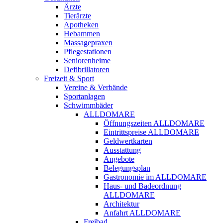
Ärzte
Tierärzte
Apotheken
Hebammen
Massagepraxen
Pflegestationen
Seniorenheime
Defibrillatoren
Freizeit & Sport
Vereine & Verbände
Sportanlagen
Schwimmbäder
ALLDOMARE
Öffnungszeiten ALLDOMARE
Eintrittspreise ALLDOMARE
Geldwertkarten
Ausstattung
Angebote
Belegungsplan
Gastronomie im ALLDOMARE
Haus- und Badeordnung
ALLDOMARE
Architektur
Anfahrt ALLDOMARE
Freibad