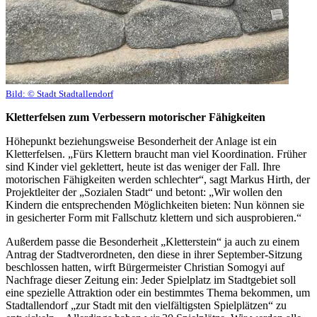
Bild:
© Stadt Stadtallendorf
Kletterfelsen zum Verbessern motorischer Fähigkeiten
Höhepunkt beziehungsweise Besonderheit der Anlage ist ein
Kletterfelsen. „Fürs Klettern braucht man viel Koordination. Früher
sind Kinder viel geklettert, heute ist das weniger der Fall. Ihre
motorischen Fähigkeiten werden schlechter“, sagt Markus Hirth, der
Projektleiter der „Sozialen Stadt“ und betont: „Wir wollen den
Kindern die entsprechenden Möglichkeiten bieten: Nun können sie
in gesicherter Form mit Fallschutz klettern und sich ausprobieren.“
Außerdem passe die Besonderheit „Kletterstein“ ja auch zu einem
Antrag der Stadtverordneten, den diese in ihrer September-Sitzung
beschlossen hatten, wirft Bürgermeister Christian Somogyi auf
Nachfrage dieser Zeitung ein: Jeder Spielplatz im Stadtgebiet soll
eine spezielle Attraktion oder ein bestimmtes Thema bekommen, um
Stadtallendorf „zur Stadt mit den vielfältigsten Spielplätzen“ zu