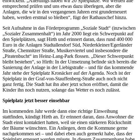
entwickeln. „Allerdings haben wir 20 Spielplätze. Wir werden alle
entsprechend prüfen und uns etwas dazu überlegen, aber die
Anlagen, die wir in den vergangenen Jahren erst grunderneuert
haben, werden erstmal so bleiben“, fügt der Rathauschef hinzu.
Seit Aufnahme in das Förderprogramm „Soziale Stadt“ (inzwischen
„Sozialer Zusammenhalt“) im Jahr 2000 liegt ein Schwerpunkt auf
den Spielplätzen, sagt Hirth und erinnert daran, dass rund 400 000
Euro in die Anlagen Stadtallendorf Süd, Niederkleiner/Egerländer
Straße, Chemnitzer Straße, Musikerviertel und insbesondere die
„Piratenbucht“ im Heinz-Lang-Park flossen. „Dieser Schwerpunkt
bleibt bestehen“, so Hirth: In der Umsetzung befinde sich bereits die
Sanierung der Anlage in der Liebigstraße – und für das kommende
Jahr stehe der Spielplatz Kronäcker auf der Agenda. Noch ist der
Spielplatz in der Graf-von-Stauffenberg-Straße auch noch nicht
ganz fertig. Die Stadt hat ihn aber jetzt schon eröffnet, damit die
Kinder ihn noch nutzen, solange das Wetter es noch zulässt.
Spielplatz jetzt besser einsehbar
Im kommenden Jahr werde dann eine richtige Einweihung
stattfinden, kündigt Hirth an. Er erinnert daran, dass Anwohner die
Stadt einst kontaktiert hatten, weil sie einen stärkeren Rückschnitt
der Bäume wünschten. Ein Anliegen, dem die Kommune gerne
nachgekommen sei – und dabei eben auch gemerkt habe, dass der
Spielplatz erneuert werden müsste. In diesem Zusammenhang habe