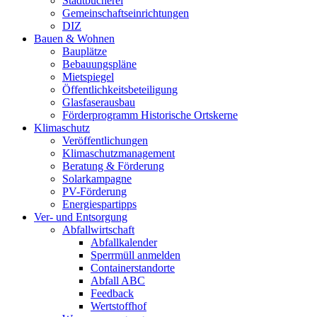
Stadtbücherei
Gemeinschaftseinrichtungen
DIZ
Bauen & Wohnen
Bauplätze
Bebauungspläne
Mietspiegel
Öffentlichkeitsbeteiligung
Glasfaserausbau
Förderprogramm Historische Ortskerne
Klimaschutz
Veröffentlichungen
Klimaschutzmanagement
Beratung & Förderung
Solarkampagne
PV-Förderung
Energiespartipps
Ver- und Entsorgung
Abfallwirtschaft
Abfallkalender
Sperrmüll anmelden
Containerstandorte
Abfall ABC
Feedback
Wertstoffhof