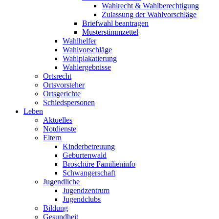
Wahlrecht & Wahlberechtigung
Zulassung der Wahlvorschläge
Briefwahl beantragen
Musterstimmzettel
Wahlhelfer
Wahlvorschläge
Wahlplakatierung
Wahlergebnisse
Ortsrecht
Ortsvorsteher
Ortsgerichte
Schiedspersonen
Leben
Aktuelles
Notdienste
Eltern
Kinderbetreuung
Geburtenwald
Broschüre Familieninfo
Schwangerschaft
Jugendliche
Jugendzentrum
Jugendclubs
Bildung
Gesundheit