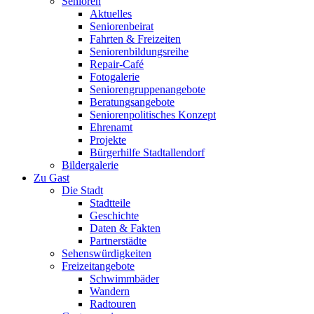
Senioren
Aktuelles
Seniorenbeirat
Fahrten & Freizeiten
Seniorenbildungsreihe
Repair-Café
Fotogalerie
Seniorengruppenangebote
Beratungsangebote
Seniorenpolitisches Konzept
Ehrenamt
Projekte
Bürgerhilfe Stadtallendorf
Bildergalerie
Zu Gast
Die Stadt
Stadtteile
Geschichte
Daten & Fakten
Partnerstädte
Sehenswürdigkeiten
Freizeitangebote
Schwimmbäder
Wandern
Radtouren