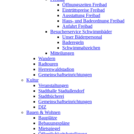
Öffnungszeiten Freibad
Eintrtittspreise Freibad
Ausstattung Freibad
Haus- und Badeordnung Freibad
Anfahrt Freibad
Besucherservice Schwimmbäder
Unser Bäderpersonal
Baderegeln
Schwimmabzeichen
Mitteilungen
Wandern
Radtouren
Herrenwaldstadion
Gemeinschaftseinrichtungen
Kultur
Veranstaltungen
Stadthalle Stadtallendorf
Stadtbücherei
Gemeinschaftseinrichtungen
DIZ
Bauen & Wohnen
Bauplätze
Bebauungspläne
Mietspiegel
Öffentlichkeitsbeteiligung