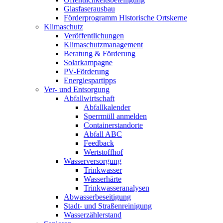
Glasfaserausbau
Förderprogramm Historische Ortskerne
Klimaschutz
Veröffentlichungen
Klimaschutzmanagement
Beratung & Förderung
Solarkampagne
PV-Förderung
Energiespartipps
Ver- und Entsorgung
Abfallwirtschaft
Abfallkalender
Sperrmüll anmelden
Containerstandorte
Abfall ABC
Feedback
Wertstoffhof
Wasserversorgung
Trinkwasser
Wasserhärte
Trinkwasseranalysen
Abwasserbeseitigung
Stadt- und Straßenreinigung
Wasserzählerstand