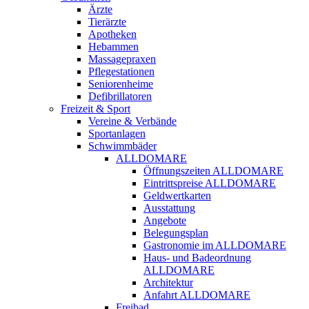
Ärzte
Tierärzte
Apotheken
Hebammen
Massagepraxen
Pflegestationen
Seniorenheime
Defibrillatoren
Freizeit & Sport
Vereine & Verbände
Sportanlagen
Schwimmbäder
ALLDOMARE
Öffnungszeiten ALLDOMARE
Eintrittspreise ALLDOMARE
Geldwertkarten
Ausstattung
Angebote
Belegungsplan
Gastronomie im ALLDOMARE
Haus- und Badeordnung
ALLDOMARE
Architektur
Anfahrt ALLDOMARE
Freibad