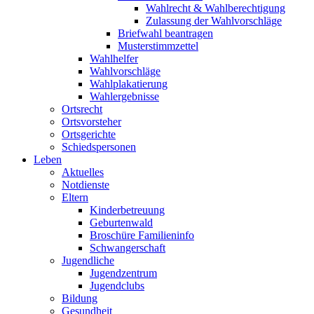
Wahlrecht & Wahlberechtigung
Zulassung der Wahlvorschläge
Briefwahl beantragen
Musterstimmzettel
Wahlhelfer
Wahlvorschläge
Wahlplakatierung
Wahlergebnisse
Ortsrecht
Ortsvorsteher
Ortsgerichte
Schiedspersonen
Leben
Aktuelles
Notdienste
Eltern
Kinderbetreuung
Geburtenwald
Broschüre Familieninfo
Schwangerschaft
Jugendliche
Jugendzentrum
Jugendclubs
Bildung
Gesundheit