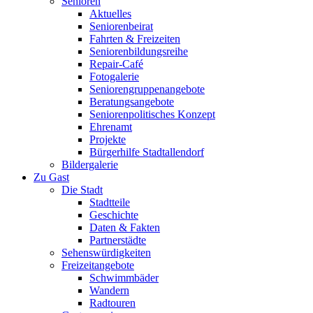
Senioren
Aktuelles
Seniorenbeirat
Fahrten & Freizeiten
Seniorenbildungsreihe
Repair-Café
Fotogalerie
Seniorengruppenangebote
Beratungsangebote
Seniorenpolitisches Konzept
Ehrenamt
Projekte
Bürgerhilfe Stadtallendorf
Bildergalerie
Zu Gast
Die Stadt
Stadtteile
Geschichte
Daten & Fakten
Partnerstädte
Sehenswürdigkeiten
Freizeitangebote
Schwimmbäder
Wandern
Radtouren