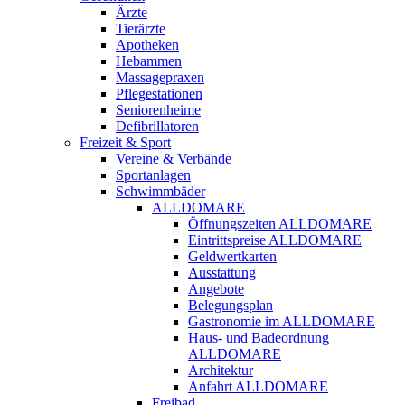
Ärzte
Tierärzte
Apotheken
Hebammen
Massagepraxen
Pflegestationen
Seniorenheime
Defibrillatoren
Freizeit & Sport
Vereine & Verbände
Sportanlagen
Schwimmbäder
ALLDOMARE
Öffnungszeiten ALLDOMARE
Eintrittspreise ALLDOMARE
Geldwertkarten
Ausstattung
Angebote
Belegungsplan
Gastronomie im ALLDOMARE
Haus- und Badeordnung
ALLDOMARE
Architektur
Anfahrt ALLDOMARE
Freibad