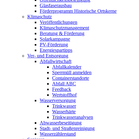
Glasfaserausbau
Förderprogramm Historische Ortskerne
Klimaschutz
Veröffentlichungen
Klimaschutzmanagement
Beratung & Förderung
Solarkampagne
PV-Förderung
Energiespartipps
Ver- und Entsorgung
Abfallwirtschaft
Abfallkalender
Sperrmüll anmelden
Containerstandorte
Abfall ABC
Feedback
Wertstoffhof
Wasserversorgung
Trinkwasser
Wasserhärte
Trinkwasseranalysen
Abwasserbeseitigung
Stadt- und Straßenreinigung
Wasserzählerstand