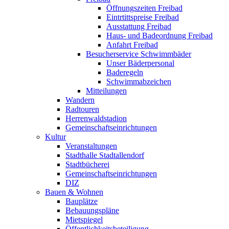
Öffnungszeiten Freibad
Eintrtittspreise Freibad
Ausstattung Freibad
Haus- und Badeordnung Freibad
Anfahrt Freibad
Besucherservice Schwimmbäder
Unser Bäderpersonal
Baderegeln
Schwimmabzeichen
Mitteilungen
Wandern
Radtouren
Herrenwaldstadion
Gemeinschaftseinrichtungen
Kultur
Veranstaltungen
Stadthalle Stadtallendorf
Stadtbücherei
Gemeinschaftseinrichtungen
DIZ
Bauen & Wohnen
Bauplätze
Bebauungspläne
Mietspiegel
Öffentlichkeitsbeteiligung