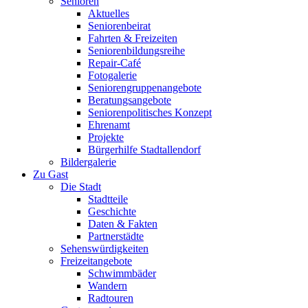
Senioren
Aktuelles
Seniorenbeirat
Fahrten & Freizeiten
Seniorenbildungsreihe
Repair-Café
Fotogalerie
Seniorengruppenangebote
Beratungsangebote
Seniorenpolitisches Konzept
Ehrenamt
Projekte
Bürgerhilfe Stadtallendorf
Bildergalerie
Zu Gast
Die Stadt
Stadtteile
Geschichte
Daten & Fakten
Partnerstädte
Sehenswürdigkeiten
Freizeitangebote
Schwimmbäder
Wandern
Radtouren