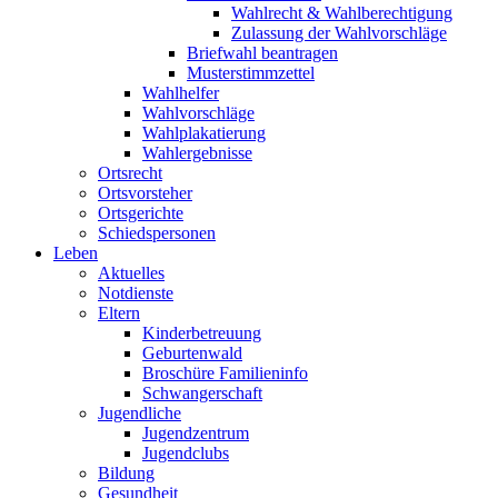
Wahlrecht & Wahlberechtigung
Zulassung der Wahlvorschläge
Briefwahl beantragen
Musterstimmzettel
Wahlhelfer
Wahlvorschläge
Wahlplakatierung
Wahlergebnisse
Ortsrecht
Ortsvorsteher
Ortsgerichte
Schiedspersonen
Leben
Aktuelles
Notdienste
Eltern
Kinderbetreuung
Geburtenwald
Broschüre Familieninfo
Schwangerschaft
Jugendliche
Jugendzentrum
Jugendclubs
Bildung
Gesundheit