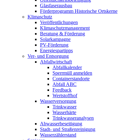
Glasfaserausbau
Förderprogramm Historische Ortskerne
Klimaschutz
Veröffentlichungen
Klimaschutzmanagement
Beratung & Förderung
Solarkampagne
PV-Förderung
Energiespartipps
Ver- und Entsorgung
Abfallwirtschaft
Abfallkalender
Sperrmüll anmelden
Containerstandorte
Abfall ABC
Feedback
Wertstoffhof
Wasserversorgung
Trinkwasser
Wasserhärte
Trinkwasseranalysen
Abwasserbeseitigung
Stadt- und Straßenreinigung
Wasserzählerstand