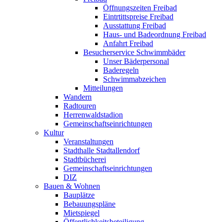
Öffnungszeiten Freibad
Eintrtittspreise Freibad
Ausstattung Freibad
Haus- und Badeordnung Freibad
Anfahrt Freibad
Besucherservice Schwimmbäder
Unser Bäderpersonal
Baderegeln
Schwimmabzeichen
Mitteilungen
Wandern
Radtouren
Herrenwaldstadion
Gemeinschaftseinrichtungen
Kultur
Veranstaltungen
Stadthalle Stadtallendorf
Stadtbücherei
Gemeinschaftseinrichtungen
DIZ
Bauen & Wohnen
Bauplätze
Bebauungspläne
Mietspiegel
Öffentlichkeitsbeteiligung