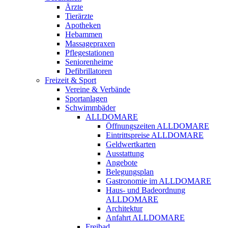
Ärzte
Tierärzte
Apotheken
Hebammen
Massagepraxen
Pflegestationen
Seniorenheime
Defibrillatoren
Freizeit & Sport
Vereine & Verbände
Sportanlagen
Schwimmbäder
ALLDOMARE
Öffnungszeiten ALLDOMARE
Eintrittspreise ALLDOMARE
Geldwertkarten
Ausstattung
Angebote
Belegungsplan
Gastronomie im ALLDOMARE
Haus- und Badeordnung
ALLDOMARE
Architektur
Anfahrt ALLDOMARE
Freibad