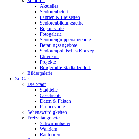
Senioren
Aktuelles
Seniorenbeirat
Fahrten & Freizeiten
Seniorenbildungsreihe
Repair-Café
Fotogalerie
Seniorengruppenangebote
Beratungsangebote
Seniorenpolitisches Konzept
Ehrenamt
Projekte
Bürgerhilfe Stadtallendorf
Bildergalerie
Zu Gast
Die Stadt
Stadtteile
Geschichte
Daten & Fakten
Partnerstädte
Sehenswürdigkeiten
Freizeitangebote
Schwimmbäder
Wandern
Radtouren