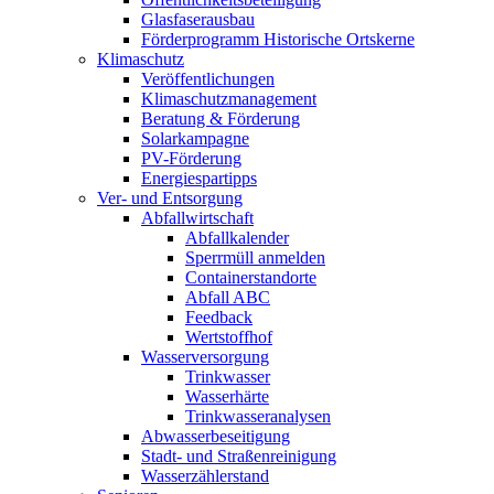
Glasfaserausbau
Förderprogramm Historische Ortskerne
Klimaschutz
Veröffentlichungen
Klimaschutzmanagement
Beratung & Förderung
Solarkampagne
PV-Förderung
Energiespartipps
Ver- und Entsorgung
Abfallwirtschaft
Abfallkalender
Sperrmüll anmelden
Containerstandorte
Abfall ABC
Feedback
Wertstoffhof
Wasserversorgung
Trinkwasser
Wasserhärte
Trinkwasseranalysen
Abwasserbeseitigung
Stadt- und Straßenreinigung
Wasserzählerstand