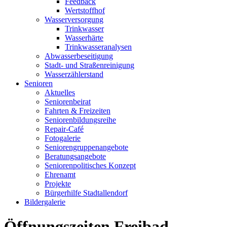
Feedback
Wertstoffhof
Wasserversorgung
Trinkwasser
Wasserhärte
Trinkwasseranalysen
Abwasserbeseitigung
Stadt- und Straßenreinigung
Wasserzählerstand
Senioren
Aktuelles
Seniorenbeirat
Fahrten & Freizeiten
Seniorenbildungsreihe
Repair-Café
Fotogalerie
Seniorengruppenangebote
Beratungsangebote
Seniorenpolitisches Konzept
Ehrenamt
Projekte
Bürgerhilfe Stadtallendorf
Bildergalerie
Öffnungszeiten Freibad