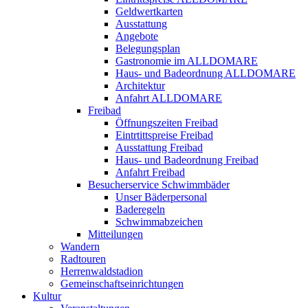
Geldwertkarten
Ausstattung
Angebote
Belegungsplan
Gastronomie im ALLDOMARE
Haus- und Badeordnung ALLDOMARE
Architektur
Anfahrt ALLDOMARE
Freibad
Öffnungszeiten Freibad
Eintrtittspreise Freibad
Ausstattung Freibad
Haus- und Badeordnung Freibad
Anfahrt Freibad
Besucherservice Schwimmbäder
Unser Bäderpersonal
Baderegeln
Schwimmabzeichen
Mitteilungen
Wandern
Radtouren
Herrenwaldstadion
Gemeinschaftseinrichtungen
Kultur