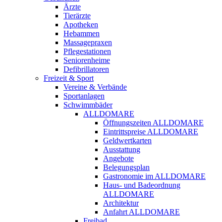
Ärzte
Tierärzte
Apotheken
Hebammen
Massagepraxen
Pflegestationen
Seniorenheime
Defibrillatoren
Freizeit & Sport
Vereine & Verbände
Sportanlagen
Schwimmbäder
ALLDOMARE
Öffnungszeiten ALLDOMARE
Eintrittspreise ALLDOMARE
Geldwertkarten
Ausstattung
Angebote
Belegungsplan
Gastronomie im ALLDOMARE
Haus- und Badeordnung
ALLDOMARE
Architektur
Anfahrt ALLDOMARE
Freibad