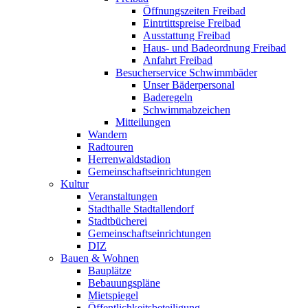
Öffnungszeiten Freibad
Eintrtittspreise Freibad
Ausstattung Freibad
Haus- und Badeordnung Freibad
Anfahrt Freibad
Besucherservice Schwimmbäder
Unser Bäderpersonal
Baderegeln
Schwimmabzeichen
Mitteilungen
Wandern
Radtouren
Herrenwaldstadion
Gemeinschaftseinrichtungen
Kultur
Veranstaltungen
Stadthalle Stadtallendorf
Stadtbücherei
Gemeinschaftseinrichtungen
DIZ
Bauen & Wohnen
Bauplätze
Bebauungspläne
Mietspiegel
Öffentlichkeitsbeteiligung