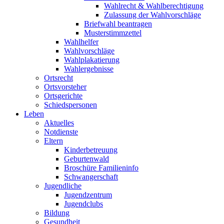
Wahlrecht & Wahlberechtigung
Zulassung der Wahlvorschläge
Briefwahl beantragen
Musterstimmzettel
Wahlhelfer
Wahlvorschläge
Wahlplakatierung
Wahlergebnisse
Ortsrecht
Ortsvorsteher
Ortsgerichte
Schiedspersonen
Leben
Aktuelles
Notdienste
Eltern
Kinderbetreuung
Geburtenwald
Broschüre Familieninfo
Schwangerschaft
Jugendliche
Jugendzentrum
Jugendclubs
Bildung
Gesundheit