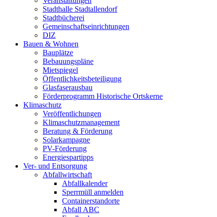
Veranstaltungen
Stadthalle Stadtallendorf
Stadtbücherei
Gemeinschaftseinrichtungen
DIZ
Bauen & Wohnen
Bauplätze
Bebauungspläne
Mietspiegel
Öffentlichkeitsbeteiligung
Glasfaserausbau
Förderprogramm Historische Ortskerne
Klimaschutz
Veröffentlichungen
Klimaschutzmanagement
Beratung & Förderung
Solarkampagne
PV-Förderung
Energiespartipps
Ver- und Entsorgung
Abfallwirtschaft
Abfallkalender
Sperrmüll anmelden
Containerstandorte
Abfall ABC