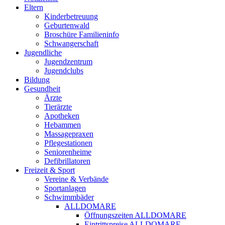
Eltern
Kinderbetreuung
Geburtenwald
Broschüre Familieninfo
Schwangerschaft
Jugendliche
Jugendzentrum
Jugendclubs
Bildung
Gesundheit
Ärzte
Tierärzte
Apotheken
Hebammen
Massagepraxen
Pflegestationen
Seniorenheime
Defibrillatoren
Freizeit & Sport
Vereine & Verbände
Sportanlagen
Schwimmbäder
ALLDOMARE
Öffnungszeiten ALLDOMARE
Eintrittspreise ALLDOMARE