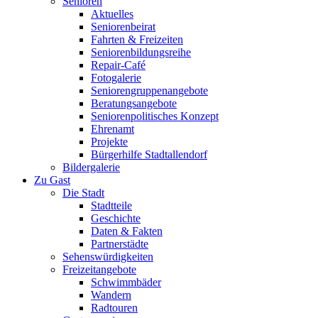
Senioren
Aktuelles
Seniorenbeirat
Fahrten & Freizeiten
Seniorenbildungsreihe
Repair-Café
Fotogalerie
Seniorengruppenangebote
Beratungsangebote
Seniorenpolitisches Konzept
Ehrenamt
Projekte
Bürgerhilfe Stadtallendorf
Bildergalerie
Zu Gast
Die Stadt
Stadtteile
Geschichte
Daten & Fakten
Partnerstädte
Sehenswürdigkeiten
Freizeitangebote
Schwimmbäder
Wandern
Radtouren