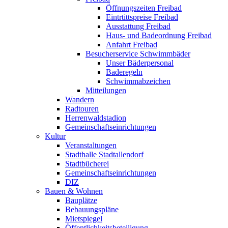
Öffnungszeiten Freibad
Eintrtittspreise Freibad
Ausstattung Freibad
Haus- und Badeordnung Freibad
Anfahrt Freibad
Besucherservice Schwimmbäder
Unser Bäderpersonal
Baderegeln
Schwimmabzeichen
Mitteilungen
Wandern
Radtouren
Herrenwaldstadion
Gemeinschaftseinrichtungen
Kultur
Veranstaltungen
Stadthalle Stadtallendorf
Stadtbücherei
Gemeinschaftseinrichtungen
DIZ
Bauen & Wohnen
Bauplätze
Bebauungspläne
Mietspiegel
Öffentlichkeitsbeteiligung