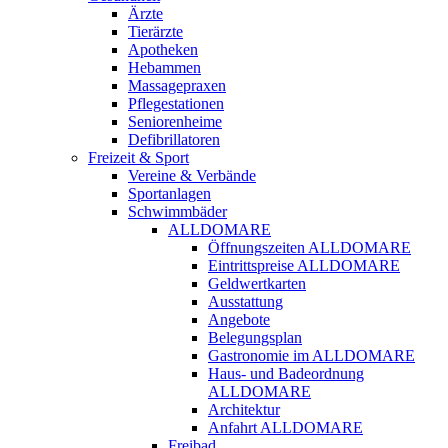
Ärzte
Tierärzte
Apotheken
Hebammen
Massagepraxen
Pflegestationen
Seniorenheime
Defibrillatoren
Freizeit & Sport
Vereine & Verbände
Sportanlagen
Schwimmbäder
ALLDOMARE
Öffnungszeiten ALLDOMARE
Eintrittspreise ALLDOMARE
Geldwertkarten
Ausstattung
Angebote
Belegungsplan
Gastronomie im ALLDOMARE
Haus- und Badeordnung
ALLDOMARE
Architektur
Anfahrt ALLDOMARE
Freibad