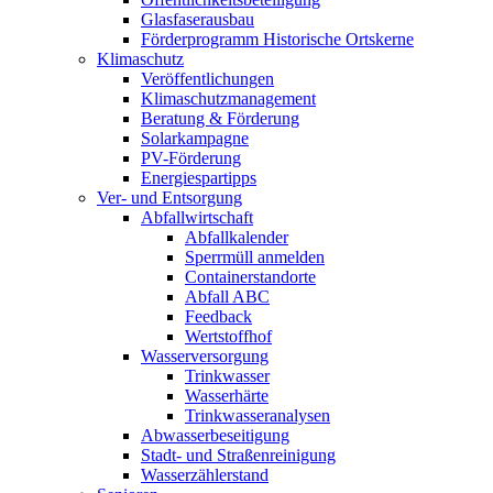
Glasfaserausbau
Förderprogramm Historische Ortskerne
Klimaschutz
Veröffentlichungen
Klimaschutzmanagement
Beratung & Förderung
Solarkampagne
PV-Förderung
Energiespartipps
Ver- und Entsorgung
Abfallwirtschaft
Abfallkalender
Sperrmüll anmelden
Containerstandorte
Abfall ABC
Feedback
Wertstoffhof
Wasserversorgung
Trinkwasser
Wasserhärte
Trinkwasseranalysen
Abwasserbeseitigung
Stadt- und Straßenreinigung
Wasserzählerstand