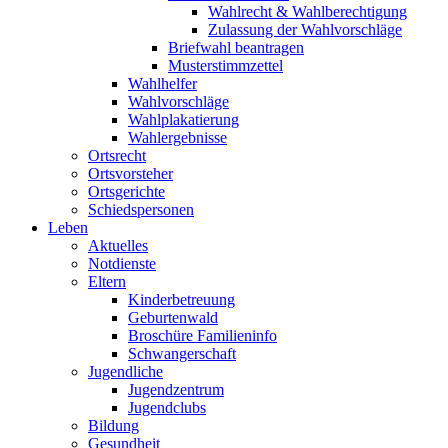
Wahlrecht & Wahlberechtigung
Zulassung der Wahlvorschläge
Briefwahl beantragen
Musterstimmzettel
Wahlhelfer
Wahlvorschläge
Wahlplakatierung
Wahlergebnisse
Ortsrecht
Ortsvorsteher
Ortsgerichte
Schiedspersonen
Leben
Aktuelles
Notdienste
Eltern
Kinderbetreuung
Geburtenwald
Broschüre Familieninfo
Schwangerschaft
Jugendliche
Jugendzentrum
Jugendclubs
Bildung
Gesundheit